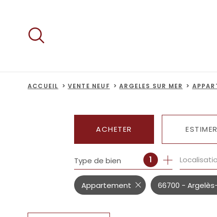
Aller
Aller
Aller
Aller
à
à
au
au
:
la
menu
contenu
recherche
principal
ACCUEIL
VENTE NEUF
ARGELES SUR MER
APPAR
ACHETER
ESTIME
Localisati
1
Type de bien
DE L'ANCIEN
DU NEUF
Appartement
66700 - Argelès
DE L'IMMO PRO