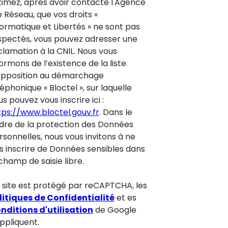
timez, après avoir contacté l'Agence
e Réseau, que vos droits «
formatique et Libertés » ne sont pas
spectés, vous pouvez adresser une
clamation à la CNIL. Nous vous
ormons de l’existence de la liste
opposition au démarchage
éphonique « Bloctel », sur laquelle
s pouvez vous inscrire ici :
tps://www.bloctel.gouv.fr
. Dans le
dre de la protection des Données
rsonnelles, nous vous invitons à ne
s inscrire de Données sensibles dans
champ de saisie libre.
 site est protégé par reCAPTCHA, les
litiques de Confidentialité
et es
nditions d'utilisation
de Google
appliquent.