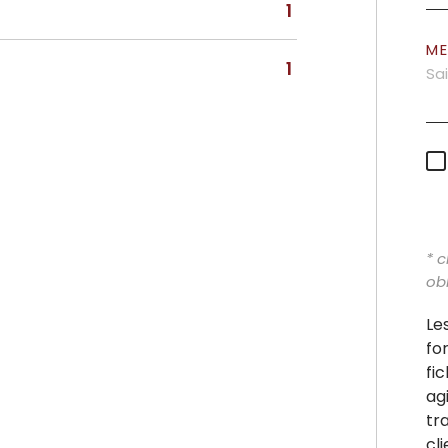
1
M
1
* 
obl
Le
fo
fi
ag
tr
cl