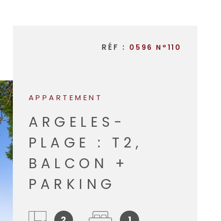
NOTRE A
RÉF :
0596 N°110
APPARTEMENT
ARGELES-
PLAGE : T2,
BALCON +
PARKING
2
1