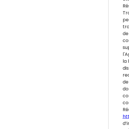
Ré
Tr
pe
tr
de
co
su
l'
la 
di
re
de 
do
co
co
Ré
htt
d’i