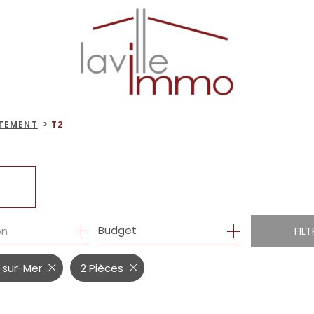
TEMENT
T2
R
1
Budget
on
FILT
-sur-Mer
2 Pièces