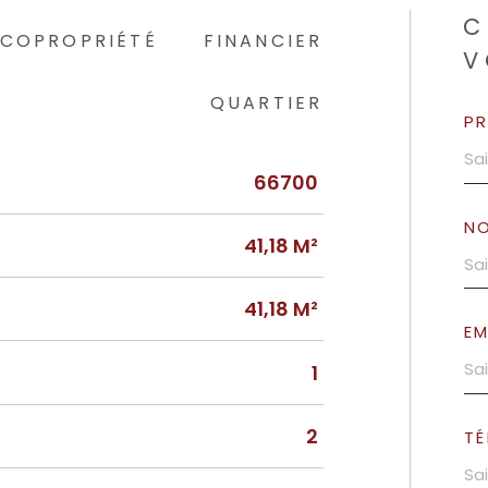
C
COPROPRIÉTÉ
FINANCIER
V
QUARTIER
P
66700
N
41,18 M²
41,18 M²
EM
1
2
TÉ