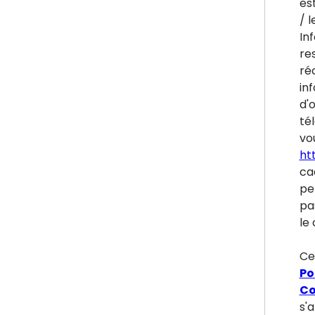
es
/ l
In
re
ré
inf
d'
tél
vou
ht
ca
pe
pa
le 
Ce
Po
Co
s'