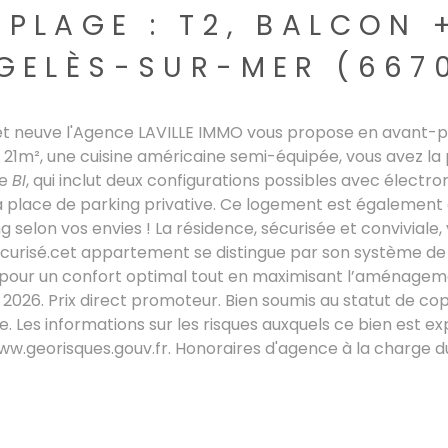
 PLAGE : T2, BALCON 
GELÈS-SUR-MER (667
 et neuve l'Agence LAVILLE IMMO vous propose en avant-
 21m², une cuisine américaine semi-équipée, vous avez la p
ne
BI
, qui inclut deux configurations possibles avec élect
sa place de parking privative. Ce logement est également 
 selon vos envies ! La résidence, sécurisée et conviviale,
curisé.cet appartement se distingue par son système de 
, pour un confort optimal tout en maximisant l’aménage
026. Prix direct promoteur. Bien soumis au statut de cop
te. Les informations sur les risques auxquels ce bien est ex
ww.georisques.gouv.fr. Honoraires d'agence à la charge d