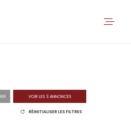
ACCUEIL
VENTES
LOCATIO
ALERTE E
RER
VOIR LES
3
ANNONCES
RÉINITIALISER LES FILTRES
ESTIMATI