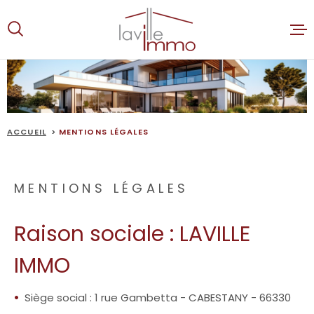
Aller
Aller
Aller
Aller
à
à
au
au
:
la
menu
contenu
recherche
principal
ACCUEIL
VENTES
ACCUEIL
MENTIONS LÉGALES
LOCATION
MENTIONS LÉGALES
ALERTE E-
Raison sociale : LAVILLE
ESTIMATI
IMMO
NOTRE AG
Siège social : 1 rue Gambetta - CABESTANY - 66330