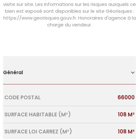
visite sur site. Les informations sur les risques auxquels ce
bien est exposé sont disponibles sur le site Géorisques :
https://www.georisques.gouv.fr. Honoraires d'agence à la
charge du vendeur.
Général
Caractérisque
Valeurs
CODE POSTAL
66000
SURFACE HABITABLE (M²)
108 M²
SURFACE LOI CARREZ (M²)
108 M²