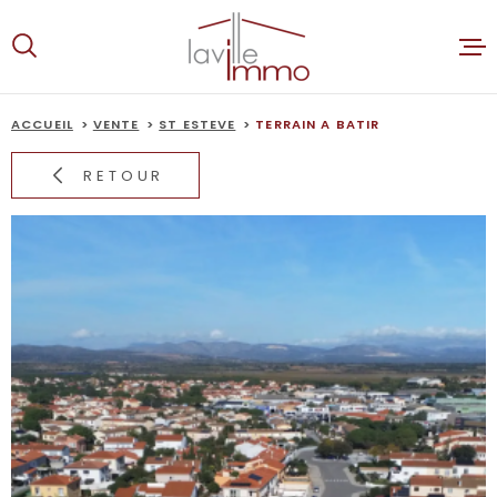
Aller
Aller
Aller
Aller
à
à
au
au
:
la
menu
contenu
recherche
principal
ACCUEIL
VENTE
ST ESTEVE
TERRAIN A BATIR
ACCUEIL
RETOUR
VENTES
LOCATION
ALERTE E-
ESTIMATI
NOTRE AG