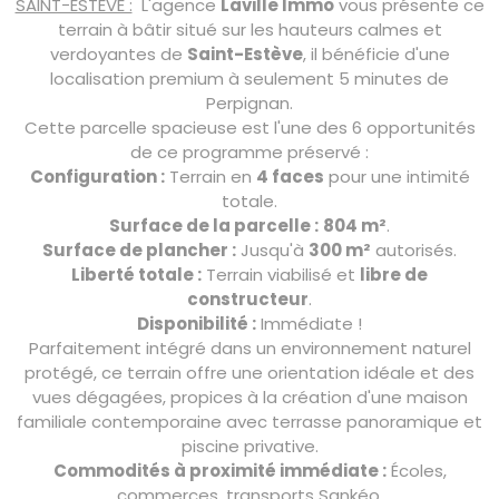
SAINT−ESTEVE :
L'agence
Laville Immo
vous présente ce
terrain à bâtir situé sur les hauteurs calmes et
verdoyantes de
Saint-Estève
, il bénéficie d'une
localisation premium à seulement 5 minutes de
Perpignan.
Cette parcelle spacieuse est l'une des 6 opportunités
de ce programme préservé :
Configuration :
Terrain en
4 faces
pour une intimité
totale.
Surface de la parcelle :
804 m²
.
Surface de plancher :
Jusqu'à
300 m²
autorisés.
Liberté totale :
Terrain viabilisé et
libre de
constructeur
.
Disponibilité :
Immédiate !
Parfaitement intégré dans un environnement naturel
protégé, ce terrain offre une orientation idéale et des
vues dégagées, propices à la création d'une maison
familiale contemporaine avec terrasse panoramique et
piscine privative.
Commodités à proximité immédiate :
Écoles,
commerces, transports Sankéo.