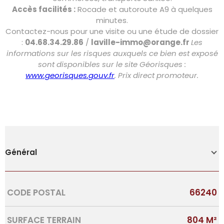
Accès facilités :
Rocade et autoroute A9 à quelques
minutes.
Contactez-nous pour une visite ou une étude de dossier
:
04.68.34.29.86
/
laville-immo@orange.fr
Les
informations sur les risques auxquels ce bien est exposé
sont disponibles sur le site Géorisques :
www.georisques.gouv.fr
. Prix direct promoteur.
Général
Caractérisque
Valeurs
CODE POSTAL
66240
SURFACE TERRAIN
804 M²