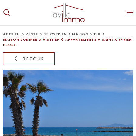
Aller
Aller
Aller
Aller
à
à
au
au
:
la
menu
contenu
recherche
principal
ACCUEIL
VENTE
ST CYPRIEN
MAISON
T10
ACCUEIL
MAISON VUE MER DIVISEE EN 6 APPARTEMENTS A SAINT CYPRIEN
PLAGE
VENTES
RETOUR
LOCATION
ALERTE E-
ESTIMATI
NOTRE AG