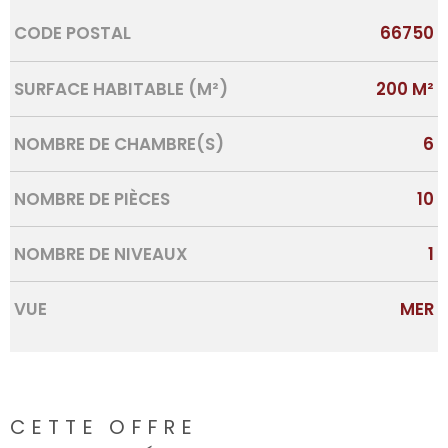
Caractérisque
Valeurs
CODE POSTAL
66750
SURFACE HABITABLE (M²)
200 M²
NOMBRE DE CHAMBRE(S)
6
NOMBRE DE PIÈCES
10
NOMBRE DE NIVEAUX
1
VUE
MER
CETTE OFFRE