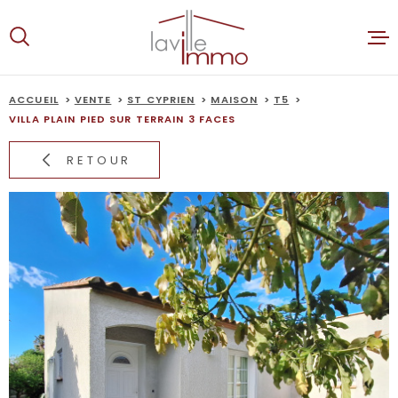
Aller
Aller
Aller
Aller
à
à
au
au
:
la
menu
contenu
recherche
principal
ACCUEIL
VENTE
ST CYPRIEN
MAISON
T5
ACCUEIL
VILLA PLAIN PIED SUR TERRAIN 3 FACES
RETOUR
VENTES
LOCATION
ALERTE E-
ESTIMATI
NOTRE AG