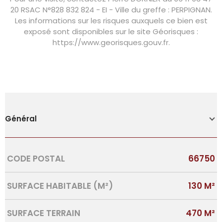
20 RSAC N°828 832 824 - EI - Ville du greffe : PERPIGNAN.
Les informations sur les risques auxquels ce bien est
exposé sont disponibles sur le site Géorisques :
https://www.georisques.gouv.fr.
Général
Caractérisque
Valeurs
CODE POSTAL
66750
SURFACE HABITABLE (M²)
130 M²
SURFACE TERRAIN
470 M²