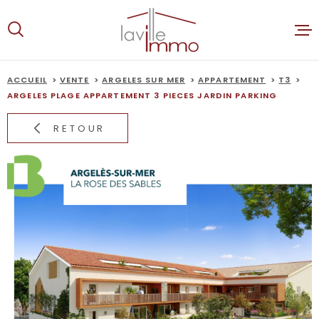
Aller
Aller
Aller
Aller
à
à
au
au
:
la
menu
contenu
recherche
principal
ACCUEIL
VENTE
ARGELES SUR MER
APPARTEMENT
T3
ACCUEIL
ARGELES PLAGE APPARTEMENT 3 PIECES JARDIN PARKING
RETOUR
VENTES
LOCATION
ALERTE E-
ESTIMATI
NOTRE AG