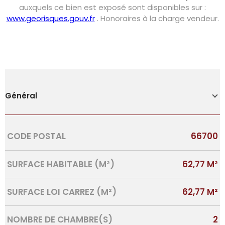
auxquels ce bien est exposé sont disponibles sur :
www.georisques.gouv.fr
. Honoraires à la charge vendeur.
Général
Caractérisque
Valeurs
CODE POSTAL
66700
SURFACE HABITABLE (M²)
62,77 M²
SURFACE LOI CARREZ (M²)
62,77 M²
NOMBRE DE CHAMBRE(S)
2