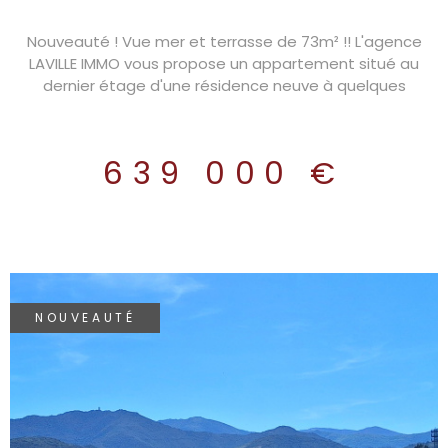
Nouveauté ! Vue mer et terrasse de 73m² !! L'agence
LAVILLE IMMO vous propose un appartement situé au
dernier étage d'une résidence neuve à quelques
kilomètres de Collioure. Il bénéficie de 3 chambres, un
séjour cuisine équipée, un garage et 2 places de parking
privatives. Eau chaude sanitaire produite par le ballon
639 000 €
thermodynamique. - Chauffage et climatisation produit
dans les pièces principales. - Carrelage 60 x 60 dans
toutes les pièces ainsi que sur les terrasses. - Peinture
lisse sur tous les murs. - Volets roulants électriques sur
tous les ouvrants. Résidence sécurisé et bénéficiant
d'une bonne isolation thermique. Pour une visite sur site,
contactez Pierre DORNIER, votre conseiller immobilier
NOUVEAUTÉ
LAVILLE IMMO au 06 11 03 47 20 RSAC N°828 832 824 - EI -
Ville du greffe : PERPIGNAN. Les informations sur les
risques auxquels ce bien est exposé sont disponibles sur
le site Géorisques : https://www.georisques.gouv.fr.