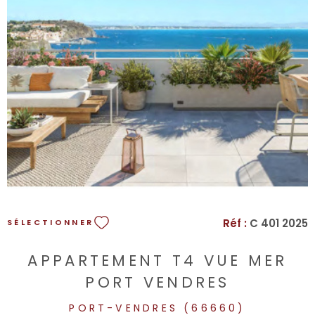
copropriété. 55 lots. Les informations sur les risques
auxquels ce bien est exposé sont disponibles sur le site
Géorisques : https://www.georisques.gouv.fr.
VOIR LE BIEN
Réf :
C 401 2025
SÉLECTIONNER
APPARTEMENT T4 VUE MER
PORT VENDRES
PORT-VENDRES (66660)