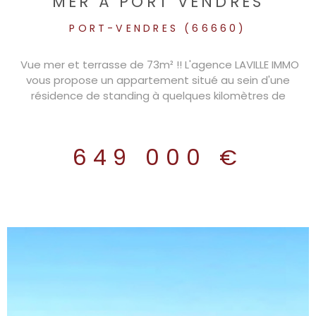
MER À PORT VENDRES
PORT-VENDRES (66660)
Vue mer et terrasse de 73m² !! L'agence LAVILLE IMMO
vous propose un appartement situé au sein d'une
résidence de standing à quelques kilomètres de
Collioure. Vous profiterez de 2 balcons, un de 13 m² côté
séjour et un deuxième de 7m² côté chambre, les deux
dominant la Méditéranée. Il bénéficie de 3 chambres, un
649 000 €
séjour cuisine équipée, 2 garages et 1 place de parking
privatives. Eau chaude sanitaire produite par le ballon
thermodynamique. - Chauffage et climatisation produit
dans les pièces principales. - Carrelage 60 x 60 dans
toutes les pièces ainsi que sur les extérieurs. - Peinture
lisse sur tous les murs. - Volets roulants électriques sur
tous les ouvrants. Résidence sécurisé et bénéficiant
d'une bonne isolation thermique. Pour une visite sur site,
contactez Pierre DORNIER, votre conseiller immobilier
LAVILLE IMMO au 06 11 03 47 20 RSAC N°828 832 824 - EI -
Ville du greffe : PERPIGNAN. Bien soumis au statut de