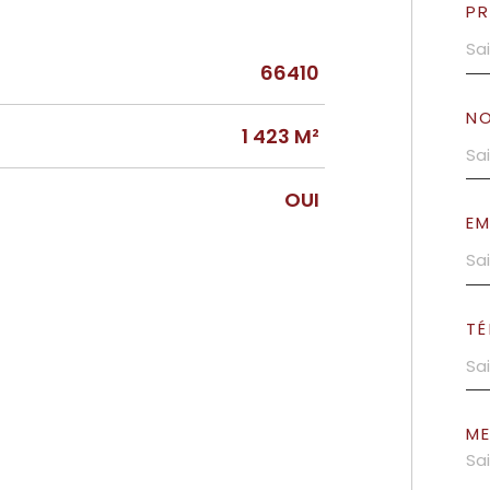
P
66410
N
1 423 M²
OUI
EM
TÉ
M