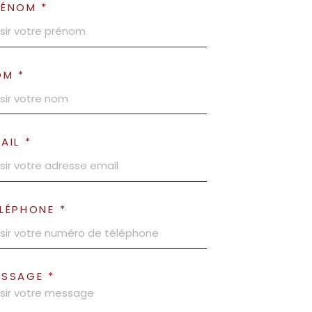
RÉNOM *
OM *
AIL *
LÉPHONE *
ESSAGE *