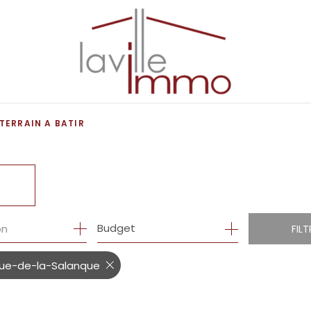
TERRAIN A BATIR
R
1
Budget
on
FILT
ngue-de-la-Salanque