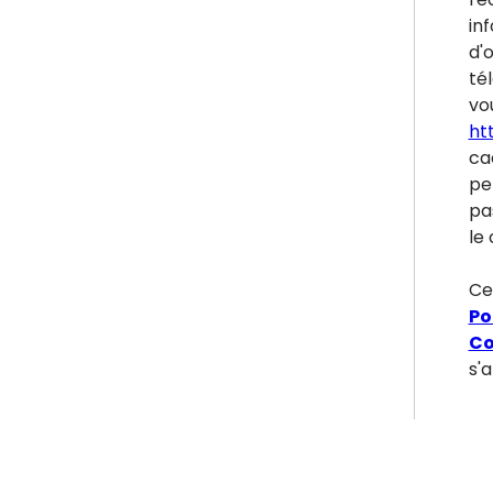
inf
d'
tél
vou
ht
ca
pe
pa
le 
Ce
Po
Co
s'