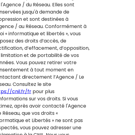
 l'Agence / du Réseau. Elles sont
nservées jusqu'à demande de
ppression et sont destinées à
Agence / au Réseau. Conformément à
loi « informatique et libertés », vous
sposez des droits d’accès, de
ctification, d’effacement, d’opposition,
limitation et de portabilité de vos
nnées. Vous pouvez retirer votre
nsentement à tout moment en
ntactant directement l’Agence / Le
seau. Consultez le site
ps://cnil.fr/fr
pour plus
nformations sur vos droits. Si vous
timez, après avoir contacté l'Agence
e Réseau, que vos droits «
formatique et Libertés » ne sont pas
spectés, vous pouvez adresser une
clamation à la CNIL. Nous vous