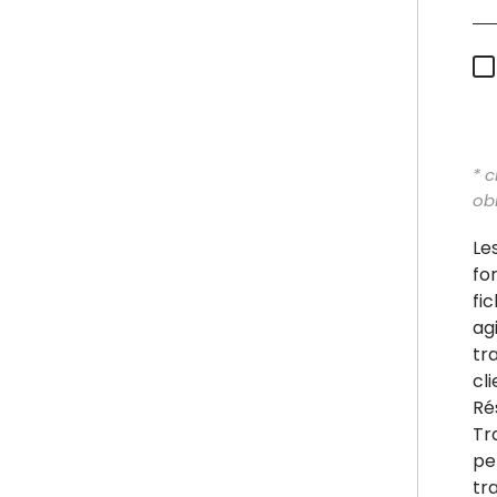
* 
obl
Le
fo
fi
ag
tr
cl
Ré
Tr
pe
tr