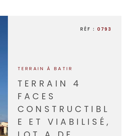
NOTRE A
RÉF :
0793
TERRAIN À BATIR
TERRAIN 4
FACES
CONSTRUCTIBL
E ET VIABILISÉ,
LOT A DE