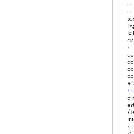
de
co
su
l'
la 
di
re
de 
do
co
co
Ré
htt
d’i
es
/ l
In
re
ré