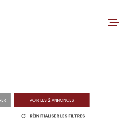
ACCUEIL
VENTES
LOCATIO
ALERTE E
RER
VOIR LES
2
ANNONCES
RÉINITIALISER LES FILTRES
ESTIMATI