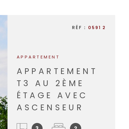
NOTRE A
RÉF :
0591 2
APPARTEMENT
APPARTEMENT
T3 AU 2ÈME
ÉTAGE AVEC
ASCENSEUR
3
2