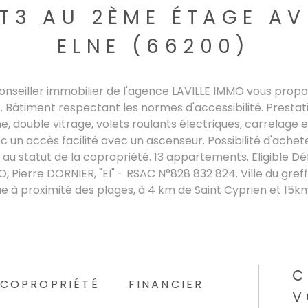
T3 AU 2ÈME ÉTAGE A
ELNE (66200)
e conseiller immobilier de l'agence LAVILLE IMMO vous pro
 Bâtiment respectant les normes d'accessibilité. Prestatio
ne, double vitrage, volets roulants électriques, carrelage
 un accès facilité avec un ascenseur. Possibilité d'ach
 au statut de la copropriété. 13 appartements.
Eligible Déf
, Pierre DORNIER, "EI" - RSAC N°828 832 824. Ville du gref
ue à proximité des plages, à 4 km de Saint Cyprien et 15k
C
COPROPRIÉTÉ
FINANCIER
V