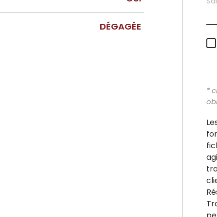
DÉGAGÉE
* 
obl
Le
fo
fi
ag
tr
cl
Ré
Tr
pe