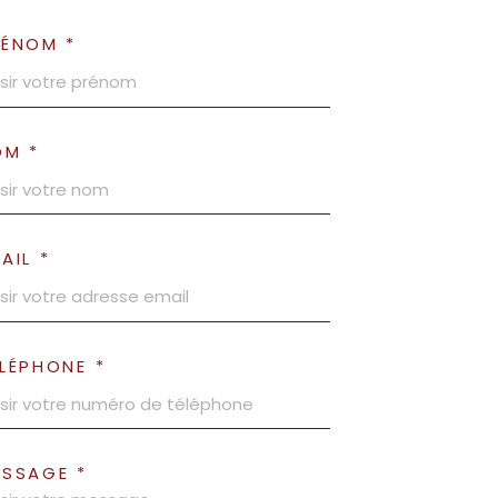
RÉNOM *
OM *
AIL *
LÉPHONE *
ESSAGE *