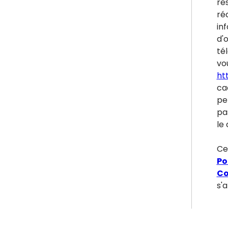
re
ré
inf
d'
tél
vou
ht
ca
pe
pa
le 
Ce
Po
Co
s'