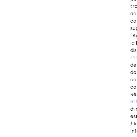
tr
de
co
su
l'
la 
di
re
de 
do
co
co
Ré
htt
d’i
es
/ l
In