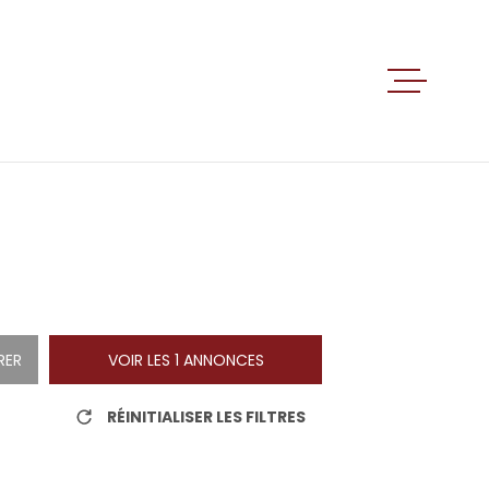
ACCUEIL
VENTES
LOCATIO
ALERTE E
RER
VOIR LES
1
ANNONCES
RÉINITIALISER LES FILTRES
ESTIMATI