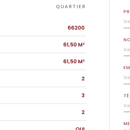
QUARTIER
P
66200
N
61,50 M²
61,50 M²
EM
2
3
TÉ
2
M
OUI