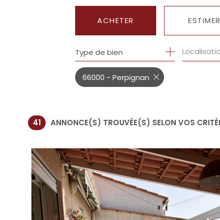
ACHETER
ESTIME
Localisati
Type de bien
DE L'ANCIEN
DU NEUF
66000 - Perpignan
DE L'IMMO PRO
41
ANNONCE(S) TROUVÉE(S) SELON VOS CRITÈ