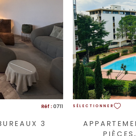
Réf :
0711
SÉLECTIONNER
BUREAUX 3
APPARTEME
²
PIÈCES