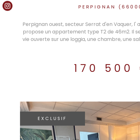
PERPIGNAN (6600
Perpignan ouest, secteur Serrat d'en Vaquer, l'
propose un appartement type T2 de 46m2. Il s
vie ouverte sur une loggia, une chambre, une sal
plus, un garage et deux places de parking. Pr
commodités. Frais de notaires réduits, Assura
Prix direct promoteur. Bien soumis au statut 
170 500
lots : 31. Pour une visite sur site, contactez Pier
immobilier LAVILLE IMMO au 06 11 03 47 20 RSAC N°
greffe : PERPIGNAN. Les informations sur les ri
exposé sont disponibles sur le site
https://www.georisques.gou
EXCLUSIF