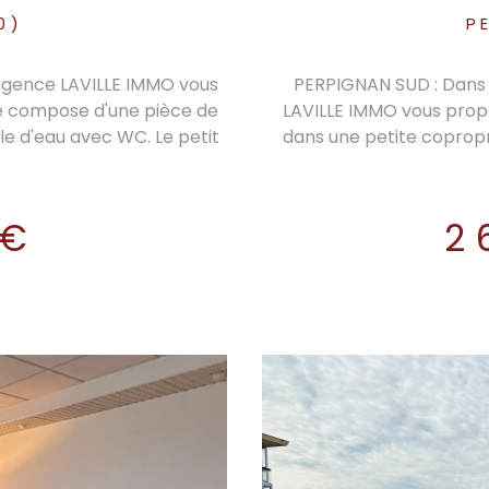
0)
P
 agence LAVILLE IMMO vous
PERPIGNAN SUD : Dans u
e compose d'une pièce de
LAVILLE IMMO vous prop
le d'eau avec WC. Le petit
dans une petite coprop
oche de tous commerces et
avec ascenseur. Cet app
nce Dommages et Ouvrages.
cuisine américaine ouv
de copropriété, nombre de
placard et la chambre 2 p
 €
2
re DORNIER, votre conseiller
et un WC individuel. Une
828 832 824 - EI - Ville du
garage. Proche écoles et a
sques auxquels ce bien est
et personnalisation pos
 Géorisques :
Frais de notaires réduit
v.fr.
promoteur. Bien soumis a
contacter pour plus d
informations sur les risq
sur le site Géorisques
d'age