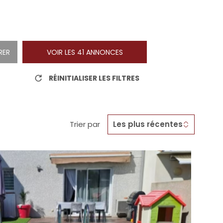
NOTRE A
RER
VOIR LES
41
ANNONCES
RÉINITIALISER LES FILTRES
Trier par
Les plus récentes