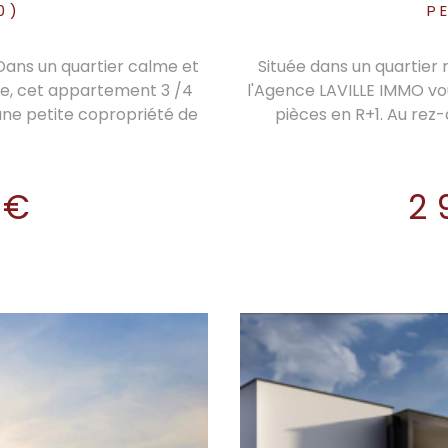
0)
P
Dans un quartier calme et
Située dans un quartier
se, cet appartement 3 /4
l'Agence LAVILLE IMMO vo
une petite copropriété de
pièces en R+1. Au rez
rsant, d'une surface Loi
spacieux et lumineux don
acieuse pièce de vie de
totalement équipée avec il
ne indépendante et équipée
A L'étage, 3 chambres a
 €
2
+ de 25 m² exposée plein
avec double vasque et fen
 ensoleillées et des soirées
dressing séparé et un WC 
t sur le parc. Chambre N°1
parfaite pour les repas e
au, chambre N°2 également
jacuzzi relaxant. Toute l
ins lumineuse avec fenêtre
double vitrage ainsi qu
 porte motorisée et une
parking devant le gar
e bien, assurant ainsi une
d'acquérir une maison a
quipé d'une climatisation
avec une vue dégagée.Le 
modités. Bien soumis au
tres facile pour rejoindre
ux : 3. Charges courantes
ou pour organiser une visi