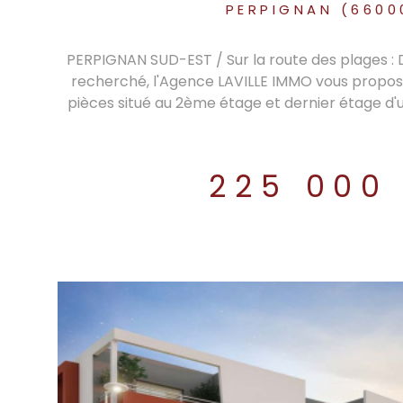
PERPIGNAN (6600
PERPIGNAN SUD-EST / Sur la route des plages : 
recherché, l'Agence LAVILLE IMMO vous propo
pièces situé au 2ème étage et dernier étage d'
seulement 3 appartements. L'appartement trave
Carrez de 86m² se compose d'une grande et sp
plus de 38 m² ouverte sur l'extérieur, une cuisi
225 000
donnant également sur la grande terrasse de 
sud, un véritable atout pour profiter des journées
d'été. Les chambres sont très calmes et donnen
équipée de placards et de sa propre salle d'e
équipée d'un grand placard avec sa salle de ba
et un WC. 2ème WC individuel.Un garage avec
place de parking privative viennent compléter c
facilité de stationnement. L'appartement est é
réversible. Proche de tous commerces et com
statut de copropriété. Nombre de lots principa