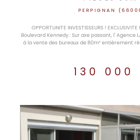
PERPIGNAN (6600
OPPORTUNITE INVESTISSEURS ! EXCLUSIVITE 
Boulevard Kennedy : Sur axe passant, l' Agence
à la vente des bureaux de 80m² entièrement ré
au 5ème étage avec ascenseur d'un immeuble sé
Ces bureaux comprennent 3 pièces principales d
une cuisine aménagée, une petite pièce à archiv
130 000
Très lumineux, parquet au sol, vue dégagée. Lo
1000€ mensuel et taxe foncière à charge des locat
excellente rentabilité. Les informations sur les r
exposé sont disponibles sur le site
https://www.georisques.gouv.fr. Honoraires 
vendeur.