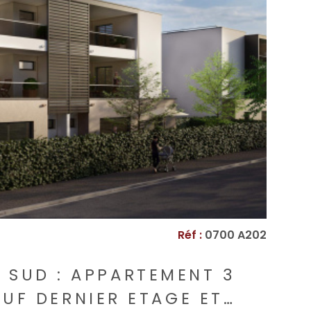
ndeurs. Les informations sur les risques auxquels
 sont disponibles sur le site Géorisques :
s://www.georisques.gouv.fr.
VOIR LE BIEN
Réf :
0700 A202
 SUD : APPARTEMENT 3
EUF DERNIER ETAGE ET