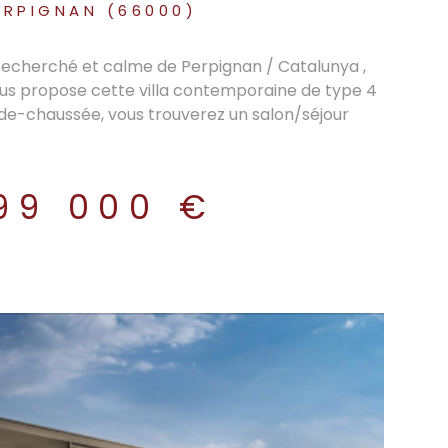
ERPIGNAN (66000)
 recherché et calme de Perpignan / Catalunya ,
us propose cette villa contemporaine de type 4
-de-chaussée, vous trouverez un salon/séjour
nant accès sur le jardin, une cuisine américaine
ôt central ainsi qu'un cellier et un WC individuel.
vec placards aménagés, une salle d'eau moderne
99 000 €
être, assurant une luminosité naturelle, un petit
individuel. Le jardin se compose d'une terrasse,
n plein air, d'une piscine rafraîchissante et d'un
a maison est équipée de volets électriques et de
e de la climatisation réversible. Petit garage +
age. Ne manquez pas cette opportunité unique
lliant confort moderne et cadre de vie paisible
tout proche centre commercial et bus et accès
 l'Espagne ou les plages. Pour plus d'informations
te, contactez-nous dès aujourd'hui. DPE en cours.