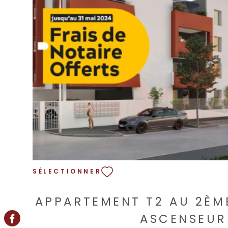
annuelles : 925€ avec eau froide comprise. N'at
cet appartement lumineux et spacieux ! Pour pl
organiser une visite, contactez-nous dès main
vous vous attend ! Les informations sur les ris
exposé sont disponibles sur le site
VOIR LE BIEN
https://www.georisques.gouv.fr. Honoraires
SÉLECTIONNER
APPARTEMENT T2 AU 2ÈM
ASCENSEUR