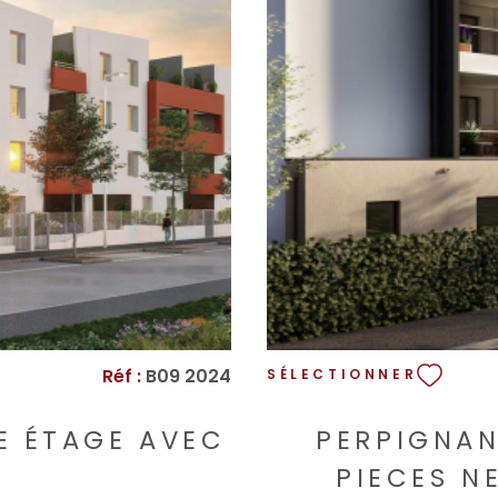
tendez plus pour découvrir
Honoraires à la charge ve
us d'informations ou pour
ce bien est exposé
tenant. Votre futur chez-
http
ques auxquels ce bien est
 Géorisques :
 à la charge vendeur.
Réf :
B09 2024
SÉLECTIONNER
E ÉTAGE AVEC
PERPIGNAN
PIECES N