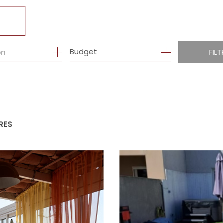
R
1
Budget
on
FILT
RES