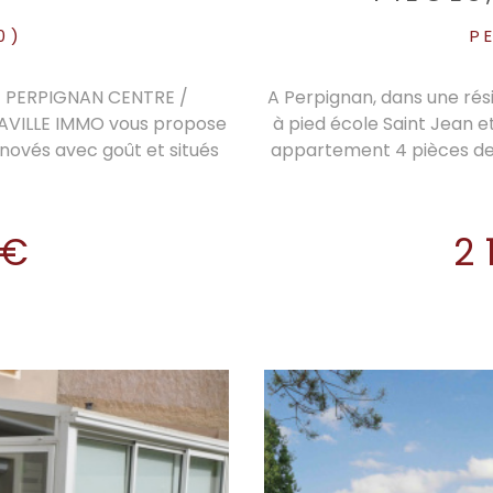
0)
P
! PERPIGNAN CENTRE /
A Perpignan, dans une rés
 LAVILLE IMMO vous propose
à pied école Saint Jean e
novés avec goût et situés
appartement 4 pièces de
curisé et bien entretenu.
de qualité et standing,
ont un très grand bureau,
entrée, un grand salon sé
es et un local toilettes.
récentes et volets roulan
 €
2
ué à deux médecins, loyer
séparée de standing avec
aires. Idéal investisseurs,
grands placards de ra
isques auxquels ce bien est
avec une grande terrasse
 Géorisques :
salle d'eau équipée de s
d'agence à la charge du
deuxième wc séparé. M
standing. Une place de p
4m2 complètent l'appart
Charges de Copropriét
Gardien, Entretien Part