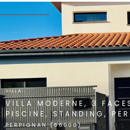
VOIR LE
VILLA
PERPIGNAN SUD-EST : V
GARAGE ET PISCINE
PERPIGNAN (66000)