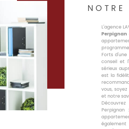
NOTRE 
L'agence LA
Perpignan
apparteme
programmes 
Forts d'une
conseil et 
sérieux aup
est la fidé
recommandat
vous, soyez
et notre sav
Découvrez
Perpignan 
appartemen
égalemen