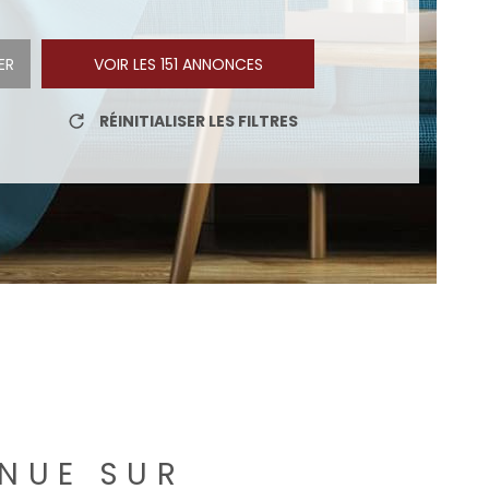
NOTRE A
ER
VOIR LES
151
ANNONCES
RÉINITIALISER LES FILTRES
ENUE SUR